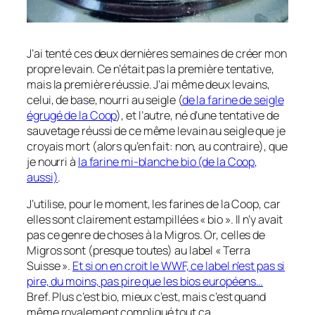
J’ai tenté ces deux dernières semaines de créer mon
propre levain. Ce n’était pas la première tentative,
mais la première réussie. J’ai même deux levains,
celui, de base, nourri au seigle (
de la farine de seigle
égrugé de la Coop
), et l’autre, né d’une tentative de
sauvetage réussi de ce même levain au seigle que je
croyais mort (alors qu’en fait: non, au contraire), que
je nourri à
la farine mi-blanche bio (de la Coop,
aussi)
.
J’utilise, pour le moment, les farines de la Coop, car
elles sont clairement estampillées « bio ». Il n’y avait
pas ce genre de choses à la Migros. Or, celles de
Migros sont (presque toutes) au label « Terra
Suisse ».
Et si on en croit le WWF, ce label n’est pas si
pire, du moins, pas pire que les bios européens…
Bref. Plus c’est bio, mieux c’est, mais c’est quand
même royalement compliqué tout ça….