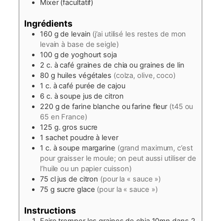
Mixer (facultatif)
Ingrédients
160
g
de levain
(j’ai utilisé les restes de mon
levain à base de seigle)
100
g
de yoghourt soja
2
c. à café
graines de chia ou graines de lin
80
g
huiles végétales
(colza, olive, coco)
1
c. à café
purée de cajou
6
c. à soupe
jus de citron
220
g
de farine blanche ou farine fleur
(t45 ou
65 en France)
125
g.
gros sucre
1
sachet
poudre à lever
1
c. à soupe
margarine
(grand maximum, c’est
pour graisser le moule; on peut aussi utiliser de
l’huile ou un papier cuisson)
75
cl
jus de citron
(pour la « sauce »)
75
g
sucre glace
(pour la « sauce »)
Instructions
Faire tremper les graines de chia 10mn dans 2