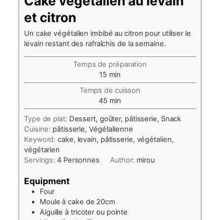
Cake végétalien au levain
et citron
Un cake végétalien imbibé au citron pour utiliser le
levain restant des rafraîchis de la semaine.
Temps de préparation
minutes
15
min
Temps de cuisson
minutes
45
min
Type de plat:
Dessert, goûter, pâtisserie, Snack
Cuisine:
pâtisserie, Végétalienne
Keyword:
cake, levain, pâtisserie, végétalien,
végétarien
Servings:
4
Personnes
Author:
mirou
Equipment
Four
Moule à cake de 20cm
Aiguille à tricoter ou pointe