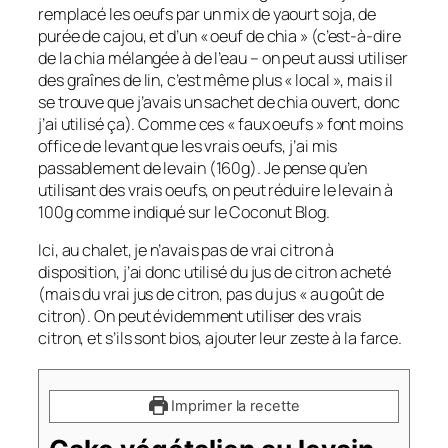
remplacé les oeufs par un mix de yaourt soja, de
purée de cajou, et d’un « oeuf de chia » (c’est-à-dire
de la chia mélangée à de l’eau – on peut aussi utiliser
des graînes de lin, c’est même plus « local », mais il
se trouve que j’avais un sachet de chia ouvert, donc
j’ai utilisé ça). Comme ces « faux oeufs » font moins
office de levant que les vrais oeufs, j’ai mis
passablement de levain (160g). Je pense qu’en
utilisant des vrais oeufs, on peut réduire le levain à
100g comme indiqué sur le Coconut Blog.
Ici, au chalet, je n’avais pas de vrai citron à
disposition, j’ai donc utilisé du jus de citron acheté
(mais du vrai jus de citron, pas du jus « au goût de
citron). On peut évidemment utiliser des vrais
citron, et s’ils sont bios, ajouter leur zeste à la farce.
Imprimer la recette