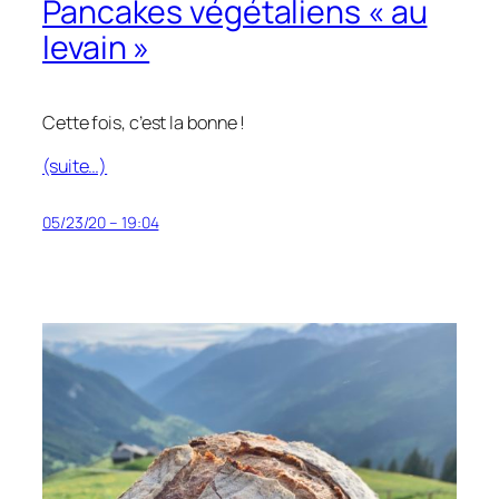
Pancakes végétaliens « au
levain »
Cette fois, c’est la bonne !
(suite…)
05/23/20 – 19:04