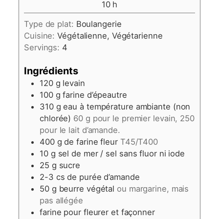
heures
10
h
Type de plat:
Boulangerie
Cuisine:
Végétalienne, Végétarienne
Servings:
4
Ingrédients
120
g
levain
100
g
farine d’épeautre
310
g
eau à température ambiante (non
chlorée)
60 g pour le premier levain, 250
pour le lait d’amande.
400
g
de farine fleur
T45/T400
10
g
sel de mer / sel sans fluor ni iode
25
g
sucre
2-3
cs de purée d’amande
50
g
beurre végétal
ou margarine, mais
pas allégée
farine pour fleurer et façonner