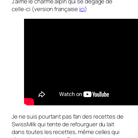
J’aime le charme alpin qui se dégage de
celle-ci (version française
ici
)
Je ne suis pourtant pas fan des recettes de
SwissMilk qui tente de refourguer du lait
dans toutes les recettes, même celles qui