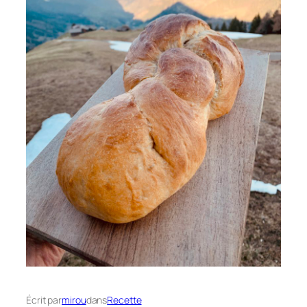
Écrit par
mirou
dans
Recette