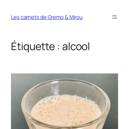
Aller
au
Les carnets de Gremo & Mirou
contenu
Étiquette :
alcool